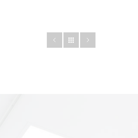


