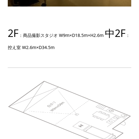
2F
中2F
：商品撮影スタジオ W9m×D18.5m×H2.6m
：
控え室 W2.6m×D34.5m