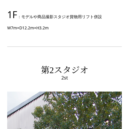
1F
：モデルや商品撮影スタジオ貨物用リフト併設
W7m×D12.2m×H3.2m
第
スタジオ
2
2st